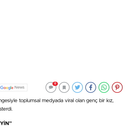
0
News
mgesiyle toplumsal medyada viral olan genç bir kız,
terdi.
YİN”