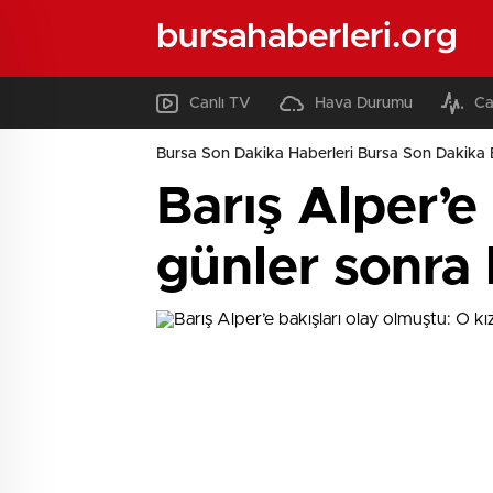
bursahaberleri.org
Canlı TV
Hava Durumu
Ca
Bursa Son Dakika Haberleri Bursa Son Dakika 
Barış Alper’e
günler sonra 