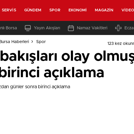
SERVIS
GÜNDEM
SPOR
EKONOMI
MAGAZIN
VIDE
nlı Borsa
Yayın Akışları
Namaz Vakitleri
Ecza
Bursa Haberleri
Spor
123 kez okun
 bakışları olay olmu
birinci açıklama