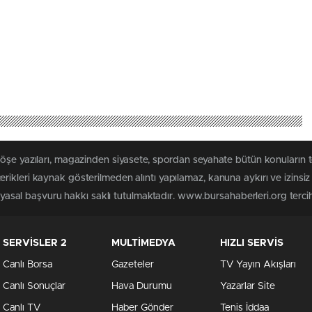
köşe yazıları, magazinden siyasete, spordan seyahate bütün konuların
rikleri kaynak gösterilmeden alıntı yapılamaz, kanuna aykırı ve izins
n yasal başvuru hakkı saklı tutulmaktadır. www.bursahaberleri.org tercih 
SERVİSLER 2
MULTİMEDYA
HIZLI SERVİS
Canlı Borsa
Gazeteler
TV Yayın Akışları
Canlı Sonuçlar
Hava Durumu
Yazarlar Site
Canlı TV
Haber Gönder
Tenis İddaa