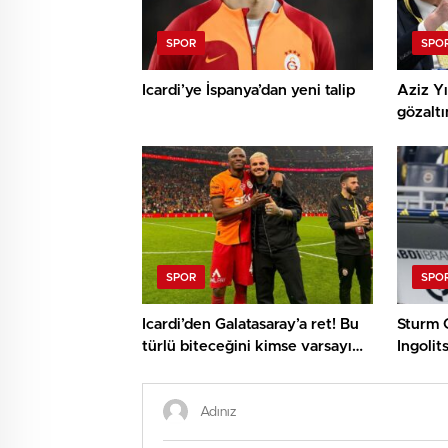
SPOR
SPO
Icardi’ye İspanya’dan yeni talip
Aziz Yı
gözalt
dedirtt
SPOR
SPO
Icardi’den Galatasaray’a ret! Bu
Sturm G
türlü biteceğini kimse varsayım
Ingolit
edemezdi
öve öv