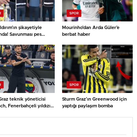
R
SPOR
ldırım’ın şikayetiyle
Mourinho’dan Arda Güler’e
ında! Savunması pes
berbat haber
i
R
SPOR
raz teknik yöneticisi
Sturm Graz’ın Greenwood için
sch, Fenerbahçeli yıldızı
yaptığı paylaşım bomba
e bitiremedi