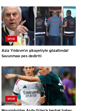
SPOR
Aziz Yıldırım’ın şikayetiyle gözaltında!
Savunması pes dedirtti
SPOR
Mourinho’dan Arda Güler’e berbat haber