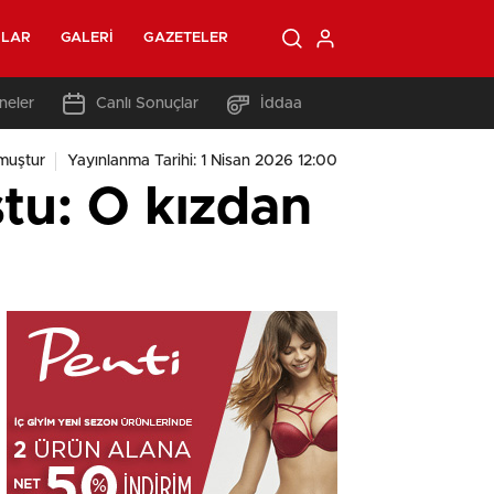
OLAR
GALERI
GAZETELER
neler
Canlı Sonuçlar
İddaa
muştur
Yayınlanma Tarihi: 1 Nisan 2026 12:00
ştu: O kızdan