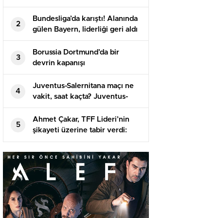
kanalda? Celta Vigo Al Nassr
maçı saat kaçta başlayacak,
Bundesliga’da karıştı! Alanında
2
nerede yayınlanacak?
gülen Bayern, liderliği geri aldı
Borussia Dortmund’da bir
3
devrin kapanışı
Juventus-Salernitana maçı ne
4
vakit, saat kaçta? Juventus-
Salernitana hangi kanalda,
şifresiz mi?
Ahmet Çakar, TFF Lideri’nin
5
şikayeti üzerine tabir verdi:
Elimdeki CD Türk futbolunun
namusunu değiştirecek