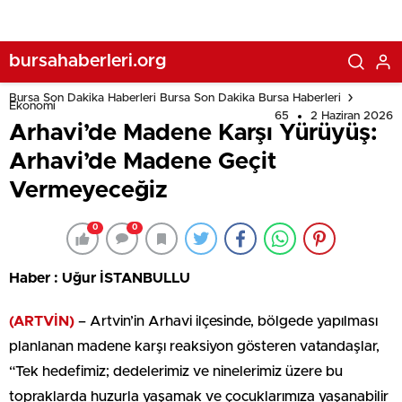
bursahaberleri.org
Bursa Son Dakika Haberleri Bursa Son Dakika Bursa Haberleri
Ekonomi
65
2 Haziran 2026
Arhavi’de Madene Karşı Yürüyüş:
Arhavi’de Madene Geçit
Vermeyeceğiz
0
0
Haber : Uğur İSTANBULLU
(ARTVİN)
– Artvin’in Arhavi ilçesinde, bölgede yapılması
planlanan madene karşı reaksiyon gösteren vatandaşlar,
“Tek hedefimiz; dedelerimiz ve ninelerimiz üzere bu
topraklarda huzurla yaşamak ve çocuklarımıza yaşanabilir