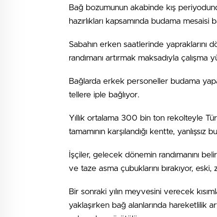
Bağ bozumunun akabinde kış periyodund
hazırlıkları kapsamında budama mesaisi b
Sabahın erken saatlerinde yapraklarını dö
randımanı artırmak maksadıyla çalışma y
Bağlarda erkek personeller budama yaparke
tellere iple bağlıyor.
Yıllık ortalama 300 bin ton rekolteyle Tü
tamamının karşılandığı kentte, yanlışsız 
İşçiler, gelecek dönemin randımanını bel
ve taze asma çubuklarını bırakıyor, eski, 
Bir sonraki yılın meyvesini verecek kısım
yaklaşırken bağ alanlarında hareketlilik a