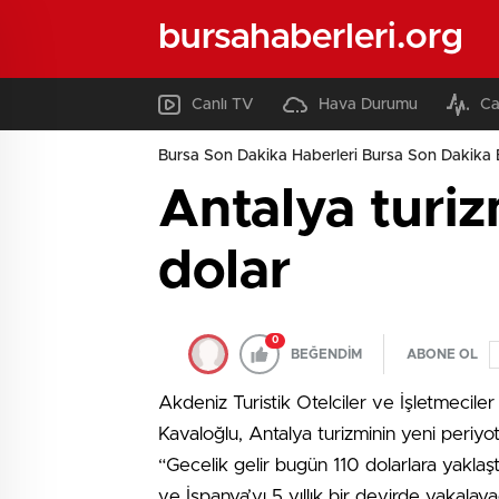
bursahaberleri.org
Canlı TV
Hava Durumu
Ca
Bursa Son Dakika Haberleri Bursa Son Dakika 
Antalya turiz
dolar
0
BEĞENDİM
ABONE OL
Akdeniz Turistik Otelciler ve İşletmecile
Kavaloğlu, Antalya turizminin yeni periyot 
“Gecelik gelir bugün 110 dolarlara yaklaş
ve İspanya’yı 5 yıllık bir devirde yakala