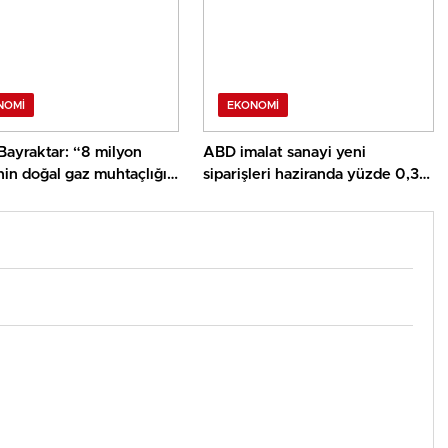
NOMI
EKONOMI
Bayraktar: “8 milyon
ABD imalat sanayi yeni
in doğal gaz muhtaçlığı
siparişleri haziranda yüzde 0,3
a Gaz Alanımızdan
azaldı
acak”