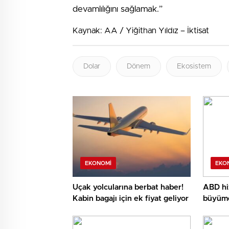
devamlılığını sağlamak.”
Kaynak: AA / Yiğithan Yıldız – İktisat
Dolar
Dönem
Ekosistem
EKONOMI
EKO
Uçak yolcularına berbat haber!
ABD hi
Kabin bagajı için ek fiyat geliyor
büyüme