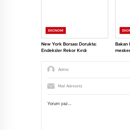
EKONOMI
EKO
New York Borsası Dorukta:
Bakan 
Endeksler Rekor Kırdı
mesken
Sakary
sağlan