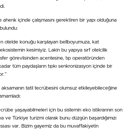
di.
e ahenk içinde çalışmasını gerektiren bir yapı olduğuna
bulundu:
den otelde konuğu karşılayan bellboyumuza, kat
kosistemin kesimiyiz. Lakin bu yapıya sırf otelcilik
fer görevlisinden acentesine, tıp operatöründen
kadar tüm paydaşların tıpkı senkronizasyon içinde bir
or.”
ksamanın tatil tecrübesini olumsuz etkileyebileceğine
tamamladı:
 tecrübe yaşayabilmeleri için bu sistemin eko istikrarının son
alya ve Türkiye turizmi olarak bunu düzgün başardığımızı
ssası var. Bizim gayemiz da bu muvaffakiyetin