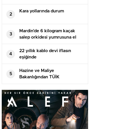
Kara yollarında durum
2
Mardin’de 6 kilogram kaçak
3
salep orkidesi yumrusuna el
konuldu
22 yıllık kablo devi iflasın
4
eşiğinde
Hazine ve Maliye
5
Bakanlığından TÜİK
Başkanlığına yapılan atamaya
ait tezlere reaksiyon
Açıklaması