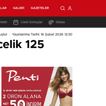
OLAR
GALERI
GAZETELER
neler
Canlı Sonuçlar
İddaa
uştur
Yayınlanma Tarihi: 16 Şubat 2026 12:30
elik 125