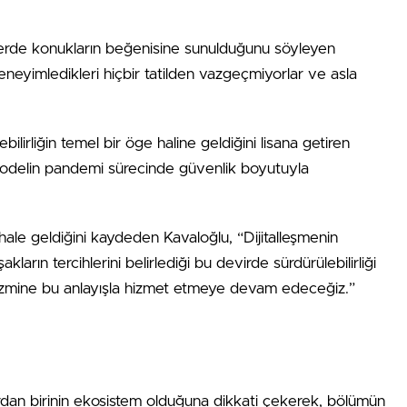
ellerde konukların beğenisine sunulduğunu söyleyen
neyimledikleri hiçbir tatilden vazgeçmiyorlar ve asla
ilirliğin temel bir öge haline geldiğini lisana getiren
modelin pandemi sürecinde güvenlik boyutuyla
 hale geldiğini kaydeden Kavaloğlu, “Dijitalleşmenin
şakların tercihlerini belirlediği bu devirde sürdürülebilirliği
turizmine bu anlayışla hizmet etmeye devam edeceğiz.”
rdan birinin ekosistem olduğuna dikkati çekerek, bölümün