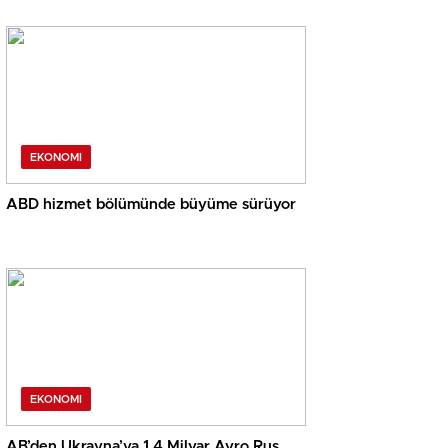
EKONOMI
ABD hizmet bölümünde büyüme sürüyor
EKONOMI
AB’den Ukrayna’ya 1,4 Milyar Avro Rus