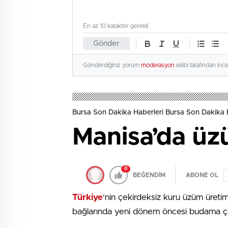
En az 10 karakter gerekli
Gönder
Gönderdiğiniz yorum
moderasyon
ekibi tarafından inc
Bursa Son Dakika Haberleri Bursa Son Dakika 
Manisa’da üz
0
BEĞENDİM
ABONE OL
Türkiye
‘nin çekirdeksiz kuru üzüm üretimi
bağlarında yeni dönem öncesi budama çal