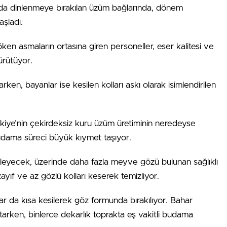
a dinlenmeye bırakılan üzüm bağlarında, dönem
aşladı.
ken asmaların ortasına giren personeller, eser kalitesi ve
ürütüyor.
n, bayanlar ise kesilen kolları askı olarak isimlendirilen
rkiye’nin çekirdeksiz kuru üzüm üretiminin neredeyse
budama süreci büyük kıymet taşıyor.
irleyecek, üzerinde daha fazla meyve gözü bulunan sağlıklı
zayıf ve az gözlü kolları keserek temizliyor.
lar da kısa kesilerek göz formunda bırakılıyor. Bahar
rtarken, binlerce dekarlık toprakta eş vakitli budama