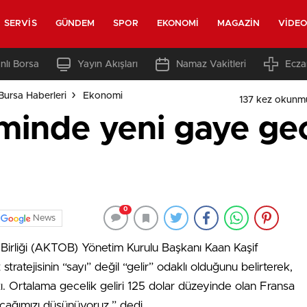
SERVIS
GÜNDEM
SPOR
EKONOMI
MAGAZIN
VIDE
nlı Borsa
Yayın Akışları
Namaz Vakitleri
Ecza
Bursa Haberleri
Ekonomi
137 kez okunm
minde yeni gaye gec
0
News
r Birliği (AKTOB) Yönetim Kurulu Başkanı Kaan Kaşif
stratejisinin “sayı” değil “gelir” odaklı olduğunu belirterek,
tı. Ortalama gecelik geliri 125 dolar düzeyinde olan Fransa
yacağımızı düşünüyoruz.” dedi.