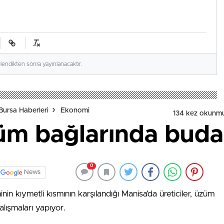
elendikten sonra yayınlanacaktır.
Bursa Haberleri
Ekonomi
134 kez okunmu
üm bağlarında bud
0
News
nin kıymetli kısmının karşılandığı Manisa’da üreticiler, üzüm
ışmaları yapıyor.