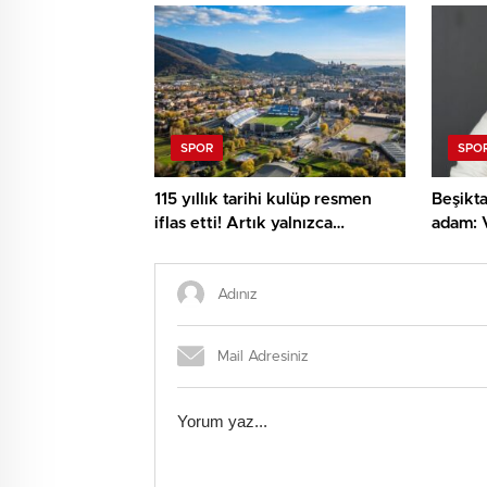
SPOR
SPO
115 yıllık tarihi kulüp resmen
Beşikta
iflas etti! Artık yalnızca
adam: V
anılardalar