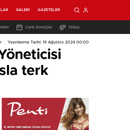
OLAR
GALERI
GAZETELER
neler
Canlı Sonuçlar
İddaa
r
Yayınlanma Tarihi: 19 Ağustos 2024 00:00
Yöneticisi
sla terk