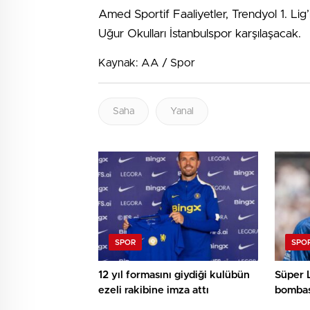
Amed Sportif Faaliyetler, Trendyol 1. Lig
Uğur Okulları İstanbulspor karşılaşacak.
Kaynak: AA / Spor
Saha
Yanal
SPOR
SPO
12 yıl formasını giydiği kulübün
Süper L
ezeli rakibine imza attı
bombas
getiriy