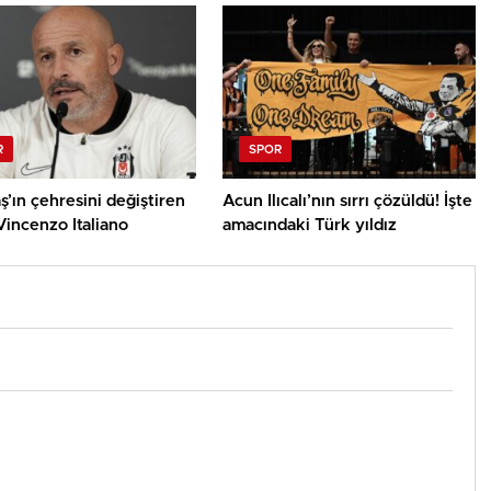
R
SPOR
ş’ın çehresini değiştiren
Acun Ilıcalı’nın sırrı çözüldü! İşte
incenzo Italiano
amacındaki Türk yıldız