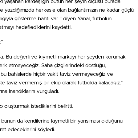
deki yaşanan kardeşliğin bütün her şeyin ölçüsü burada
ile yazdığımızda herkesle olan bağlantımızın ne kadar güçlü
lığıyla gösterme bahtı var.” diyen Yanal, futbolun
aratmayı hedeflediklerini kaydetti.
z”
rka. Bu değerli ve kıymetli markayı her şeyden korumak
a terk etmeyeceğiz. Saha çizgilerindeki dostluğu,
ı, bu bahislerde hiçbir vakit taviz vermeyeceğiz ve
te taviz vermemiş bir ekip olarak futbolda kalacağız.”
rına inandıklarını vurguladı.
oluşturmak istediklerini belirtti.
, bunun da kendilerine kıymetli bir yansıması olduğunu
yret edeceklerini söyledi.