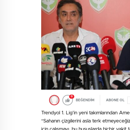
0
BEĞENDİM
ABONE OL
Trendyol 1. Lig’in yeni takımlarından Ame
“Sahanın çizgilerini asla terk etmeyeceğiz
için çalışmayı, bu hususlarda hiçbir vakit