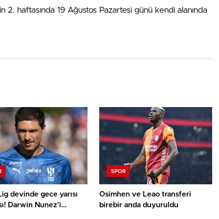
’in 2. haftasında 19 Ağustos Pazartesi günü kendi alanında
R
SPOR
ig devinde gece yarısı
Osimhen ve Leao transferi
ı! Darwin Nunez’i
birebir anda duyuruldu
orlar