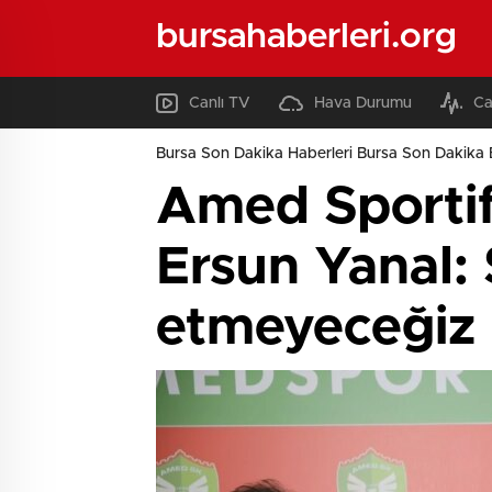
bursahaberleri.org
Canlı TV
Hava Durumu
Ca
Bursa Son Dakika Haberleri Bursa Son Dakika 
Amed Sportif 
Ersun Yanal: 
etmeyeceğiz