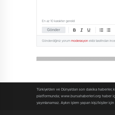
En az 10 karakter gerekli
Gönder
Gönderdiğiniz yorum
moderasyon
ekibi tarafından inc
Türkiye'den ve Dünya’dan son dakika haberler, 
platformunda; www.bursahaberleri.org haber içe
yayınlanamaz. Aykırı işlem yapan kişi/kişiler içi