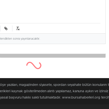
elendikten sonra yayınlanacaktır.
köşe yazıları, magazinden siyasete, spordan seyahate bütün konuların
rikleri kaynak gösterilmeden alıntı yapılamaz, kanuna aykırı ve izins
n yasal başvuru hakkı saklı tutulmaktadır. www.bursahaberleri.org tercih 