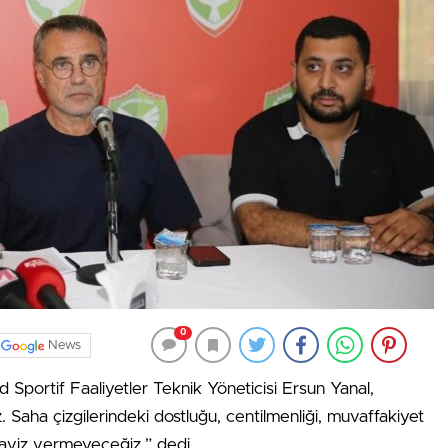
0
News
d Sportif Faaliyetler Teknik Yöneticisi Ersun Yanal,
. Saha çizgilerindeki dostluğu, centilmenliği, muvaffakiyet
 taviz vermeyeceğiz.” dedi.