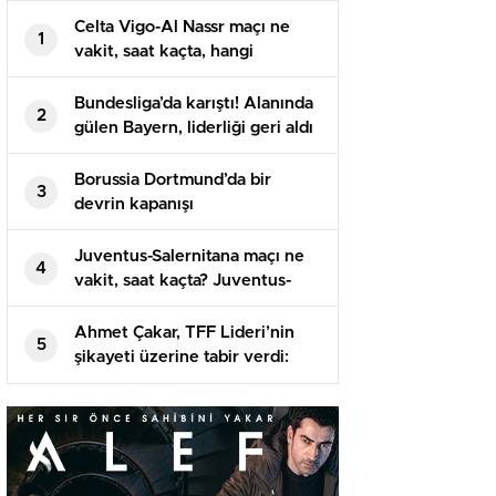
Celta Vigo-Al Nassr maçı ne
1
vakit, saat kaçta, hangi
kanalda? Celta Vigo Al Nassr
maçı saat kaçta başlayacak,
Bundesliga’da karıştı! Alanında
2
nerede yayınlanacak?
gülen Bayern, liderliği geri aldı
Borussia Dortmund’da bir
3
devrin kapanışı
Juventus-Salernitana maçı ne
4
vakit, saat kaçta? Juventus-
Salernitana hangi kanalda,
şifresiz mi?
Ahmet Çakar, TFF Lideri’nin
5
şikayeti üzerine tabir verdi:
Elimdeki CD Türk futbolunun
namusunu değiştirecek