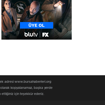
 tek adresi www.bursahaberleri.org
iz olarak kopyalanamaz, başka yerde
ettiğiniz için teşekkür ederiz.