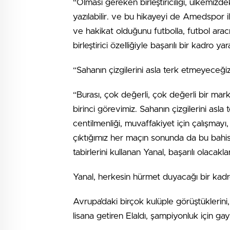
“Olması gereken birleştiriciliği, ülkemiz
yazılabilir. ve bu hikayeyi de Amedspor 
ve hakikat olduğunu futbolla, futbol aracı
birleştirici özelliğiyle başarılı bir kadro y
“Sahanın çizgilerini asla terk etmeyeceği
“Burası, çok değerli, çok değerli bir ma
birinci görevimiz. Sahanın çizgilerini asl
centilmenliği, muvaffakiyet için çalışmay
çıktığımız her maçın sonunda da bu bahis
tabirlerini kullanan Yanal, başarılı olacakla
Yanal, herkesin hürmet duyacağı bir kadro 
Avrupa’daki birçok kulüple görüştüklerini
lisana getiren Elaldı, şampiyonluk için ga