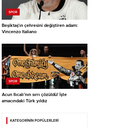
SPOR
Beşiktaş’ın çehresini değiştiren adam:
Vincenzo Italiano
SPOR
Acun Ilıcalı’nın sırrı çözüldü! İşte
amacındaki Türk yıldız
KATEGORİNİN POPÜLERLERİ