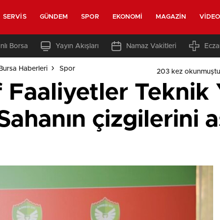
SERVIS
GÜNDEM
SPOR
EKONOMI
MAGAZIN
VIDE
nlı Borsa
Yayın Akışları
Namaz Vakitleri
Ecza
Bursa Haberleri
Spor
203 kez okunmuştu
Faaliyetler Teknik 
Sahanın çizgilerini a