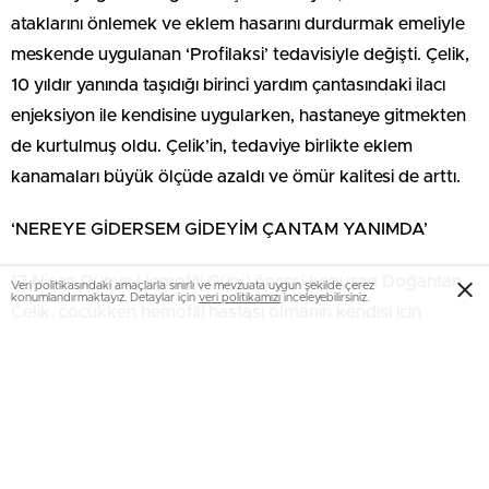
ataklarını önlemek ve eklem hasarını durdurmak emeliyle
meskende uygulanan ‘Profilaksi’ tedavisiyle değişti. Çelik,
10 yıldır yanında taşıdığı birinci yardım çantasındaki ilacı
enjeksiyon ile kendisine uygularken, hastaneye gitmekten
de kurtulmuş oldu. Çelik’in, tedaviye birlikte eklem
kanamaları büyük ölçüde azaldı ve ömür kalitesi de arttı.
‘NEREYE GİDERSEM GİDEYİM ÇANTAM YANIMDA’
17 Nisan Dünya Hemofili Günü öncesi konuşan Doğantan
Veri politikasındaki amaçlarla sınırlı ve mevzuata uygun şekilde çerez
konumlandırmaktayız. Detaylar için
veri politikamızı
inceleyebilirsiniz.
Çelik, çocukken hemofili hastası olmanın kendisi için
kuvvetli bir süreç olduğunu aktararak, “Çünkü o vakitler
ilacı hastanede alıyorduk ve bir yerimin kanaması benim
için bir hastaneye gitmek ve orada bir iğne olmak demekti.
Bu da bir çocuk için aslında travmatik bir tecrübe olarak
sayılabilir. Lakin profilaksi periyoduna geçtiğimde bu