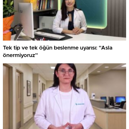
Tek tip ve tek öğün beslenme uyarısı: “Asla
önermiyoruz”