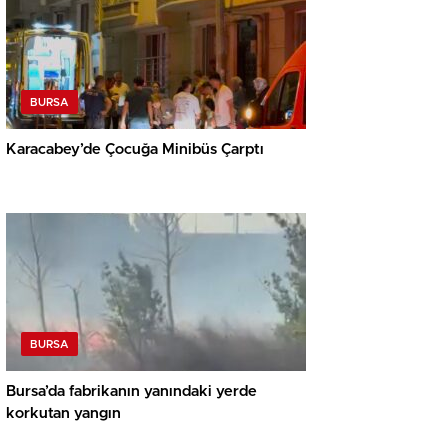
BURSA
Karacabey’de Çocuğa Minibüs Çarptı
BURSA
Bursa’da fabrikanın yanındaki yerde
korkutan yangın