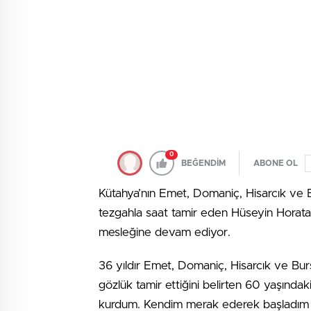
0
BEĞENDİM
ABONE OL
Kütahya’nın Emet, Domaniç, Hisarcık ve Bu
tezgahla saat tamir eden Hüseyin Horata,
mesleğine devam ediyor.
36 yıldır Emet, Domaniç, Hisarcık ve Burs
gözlük tamir ettiğini belirten 60 yaşında
kurdum. Kendim merak ederek başladım b