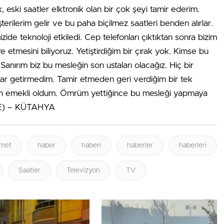
 eski saatler elktronik olan bir çok şeyi tamir ederim.
erilerim gelir ve bu paha biçilmez saatleri benden alırlar.
de teknoloji etkiledi. Cep telefonları çıktıktan sonra bizim
e etmesini biliyoruz. Yetiştirdiğim bir çırak yok. Kimse bu
Sanırım biz bu mesleğin son ustaları olacağız. Hiç bir
ar getirmedim. Tamir etmeden geri verdiğim bir tek
n emekli oldum. Ömrüm yettiğince bu mesleği yapmaya
FE) – KÜTAHYA
met
haber
haberi
haberler
haberleri
Saatler
Televizyon
TV