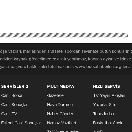
köşe yazıları, magazinden siyasete, spordan seyahate bütün konuların
rikleri kaynak gösterilmeden alıntı yapılamaz, kanuna aykırı ve izins
n yasal başvuru hakkı saklı tutulmaktadır. www.bursahaberleri.org tercih 
SERVİSLER 2
MULTİMEDYA
HIZLI SERVİS
Canlı Borsa
Gazeteler
TV Yayın Akışları
Canlı Sonuçlar
Hava Durumu
Yazarlar Site
Canlı TV
Haber Gönder
Tenis İddaa
Futbol Canlı Sonuçlar
Namaz Vakitleri
Basketbol Canlı