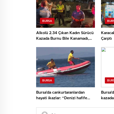
BURSA
BUR
Alkolü 2.34 Çıkan Kadın Sürücü
Karaca
Kazada Burnu Bile Kanamadı,
Çarptı
‘Sanane’ Dedi
BURSA
BUR
Bursa’da cankurtaranlardan
Bursa’d
hayati ikazlar: “Denizi hafife
kazada 
almayın”