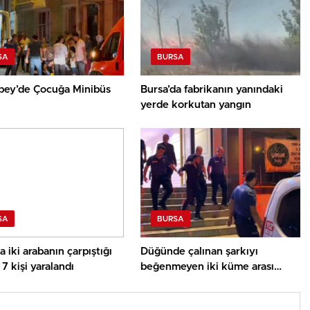
SA
BURSA
bey’de Çocuğa Minibüs
Bursa’da fabrikanın yanındaki
yerde korkutan yangın
SA
BURSA
a iki arabanın çarpıştığı
Düğünde çalınan şarkıyı
7 kişi yaralandı
beğenmeyen iki küme arası
bıçaklı arbede: 3 yaralı