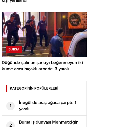
kişi yaralandı
BURSA
Düğünde çalınan şarkıyı beğenmeyen iki
küme arası bıçaklı arbede: 3 yaralı
KATEGORİNİN POPÜLERLERİ
İnegöl’de araç ağaca çarptı: 1
1
yaralı
Bursa iş dünyası Mehmetçiğin
2