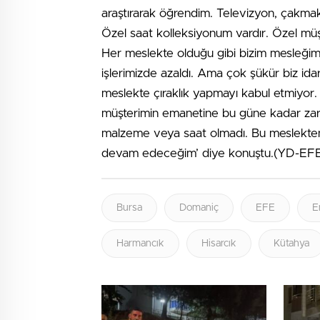
araştırarak öğrendim. Televizyon, çakmak,
Özel saat kolleksiyonum vardır. Özel müşt
Her meslekte olduğu gibi bizim mesleğimizi
işlerimizde azaldı. Ama çok şükür biz idar
meslekte çıraklık yapmayı kabul etmiyor. 
müşterimin emanetine bu güne kadar zar
malzeme veya saat olmadı. Bu meslekte
devam edeceğim’ diye konuştu.(YD-E
Bursa
Domaniç
EFE
E
Harmancık
Hisarcık
Kütahya