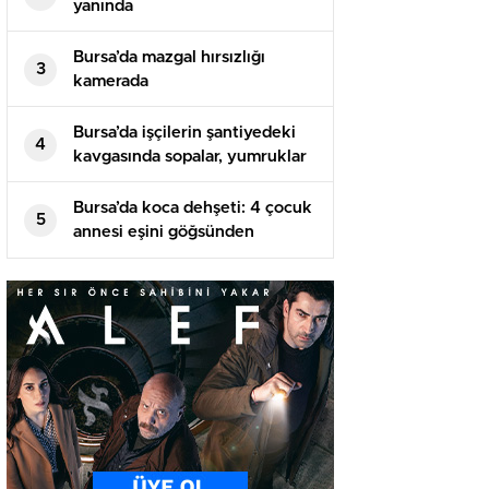
yanında
Bursa’da mazgal hırsızlığı
3
kamerada
Bursa’da işçilerin şantiyedeki
4
kavgasında sopalar, yumruklar
havada uçuştu
Bursa’da koca dehşeti: 4 çocuk
5
annesi eşini göğsünden
bıçaklayarak öldürdü