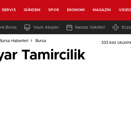
SERVIS
GÜNDEM
SPOR
EKONOMI
MAGAZIN
VIDE
nlı Borsa
Yayın Akışları
Namaz Vakitleri
Ecza
Bursa Haberleri
Bursa
333 kez okunm
yar Tamircilik