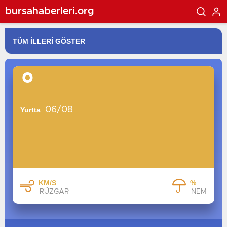
bursahaberleri.org
°
06/08
Yurtta
KM/S
%
RÜZGAR
NEM