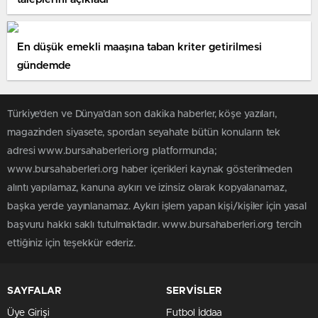
En düşük emekli maaşına taban kriter getirilmesi
gündemde
Türkiye'den ve Dünya’dan son dakika haberler, köşe yazıları,
magazinden siyasete, spordan seyahate bütün konuların tek
adresi www.bursahaberleri.org platformunda;
www.bursahaberleri.org haber içerikleri kaynak gösterilmeden
alıntı yapılamaz, kanuna aykırı ve izinsiz olarak kopyalanamaz,
başka yerde yayınlanamaz. Aykırı işlem yapan kişi/kişiler için yasal
başvuru hakkı saklı tutulmaktadır. www.bursahaberleri.org tercih
ettiğiniz için teşekkür ederiz.
SAYFALAR
SERVİSLER
Üye Girişi
Futbol İddaa