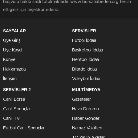
başvuru hakkı saklı tutulmaktadır. www.bursahaberleri.org tercih
ettiğiniz için teşekkür ederiz.
SAYFALAR
SERVİSLER
Üye Girişi
Futbol İddaa
Üye Kaydı
Basketbol İddaa
Künye
Hentbol İddaa
Hakkımızda
Bilardo İddaa
İletişim
Voleybol İddaa
SERVİSLER 2
MULTİMEDYA
Canlı Borsa
Gazeteler
Canlı Sonuçlar
Hava Durumu
Canlı TV
Haber Gönder
Futbol Canlı Sonuçlar
Namaz Vakitleri
TV Yayın Akışları