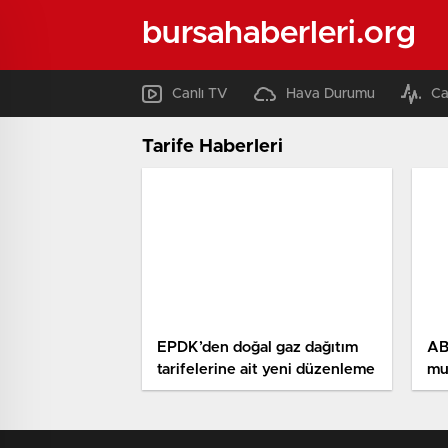
bursahaberleri.org
Canlı TV
Hava Durumu
Ca
Tarife Haberleri
EPDK’den doğal gaz dağıtım
AB
tarifelerine ait yeni düzenleme
mu
ile