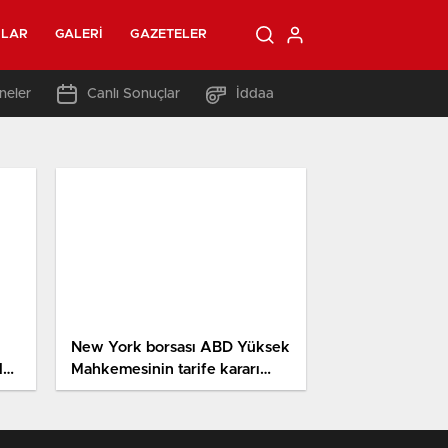
OLAR
GALERI
GAZETELER
neler
Canlı Sonuçlar
İddaa
New York borsası ABD Yüksek
la
Mahkemesinin tarife kararı
sonrası yükselişle kapandı