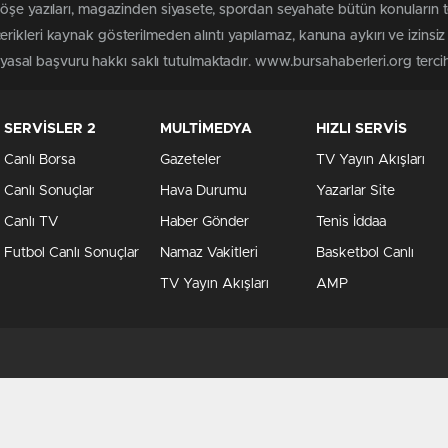
köşe yazıları, magazinden siyasete, spordan seyahate bütün konuların
rikleri kaynak gösterilmeden alıntı yapılamaz, kanuna aykırı ve izins
n yasal başvuru hakkı saklı tutulmaktadır. www.bursahaberleri.org tercih 
SERVİSLER 2
MULTİMEDYA
HIZLI SERVİS
Canlı Borsa
Gazeteler
TV Yayın Akışları
Canlı Sonuçlar
Hava Durumu
Yazarlar Site
Canlı TV
Haber Gönder
Tenis İddaa
Futbol Canlı Sonuçlar
Namaz Vakitleri
Basketbol Canlı
TV Yayın Akışları
AMP