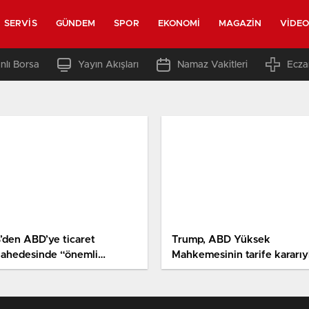
SERVIS
GÜNDEM
SPOR
EKONOMI
MAGAZIN
VIDE
nlı Borsa
Yayın Akışları
Namaz Vakitleri
Ecza
’den ABD’ye ticaret
Trump, ABD Yüksek
ahedesinde “önemli
Mahkemesinin tarife kararıy
rleme” bildirisi
yüz milyarlarca doların iade
edilebileceğini belirtti