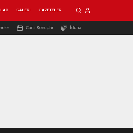
OLAR
GALERI
GAZETELER
neler
Canlı Sonuçlar
İddaa