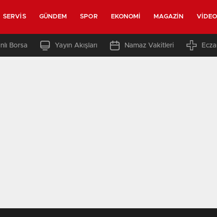
SERVIS
GÜNDEM
SPOR
EKONOMI
MAGAZIN
VIDE
nlı Borsa
Yayın Akışları
Namaz Vakitleri
Ecza