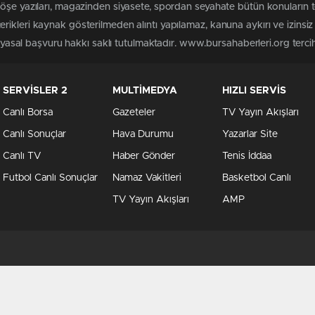
köşe yazıları, magazinden siyasete, spordan seyahate bütün konuların
rikleri kaynak gösterilmeden alıntı yapılamaz, kanuna aykırı ve izins
n yasal başvuru hakkı saklı tutulmaktadır. www.bursahaberleri.org tercih 
SERVİSLER 2
MULTİMEDYA
HIZLI SERVİS
Canlı Borsa
Gazeteler
TV Yayın Akışları
Canlı Sonuçlar
Hava Durumu
Yazarlar Site
Canlı TV
Haber Gönder
Tenis İddaa
Futbol Canlı Sonuçlar
Namaz Vakitleri
Basketbol Canlı
TV Yayın Akışları
AMP