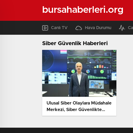
bursahaberleri.org
Canlı TV
Hava Durumu
Ca
Siber Güvenlik Haberleri
Ulusal Siber Olaylara Müdahale
Merkezi, Siber Güvenlikte
Stratejik Rol Oynuyor