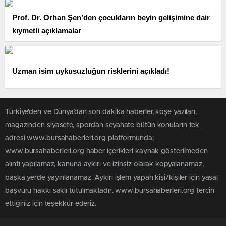
Prof. Dr. Orhan Şen’den çocukların beyin gelişimine dair
kıymetli açıklamalar
Uzman isim uykusuzluğun risklerini açıkladı!
Türkiye'den ve Dünya’dan son dakika haberler, köşe yazıları,
magazinden siyasete, spordan seyahate bütün konuların tek
adresi www.bursahaberleri.org platformunda;
www.bursahaberleri.org haber içerikleri kaynak gösterilmeden
alıntı yapılamaz, kanuna aykırı ve izinsiz olarak kopyalanamaz,
başka yerde yayınlanamaz. Aykırı işlem yapan kişi/kişiler için yasal
başvuru hakkı saklı tutulmaktadır. www.bursahaberleri.org tercih
ettiğiniz için teşekkür ederiz.