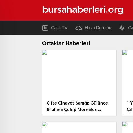
bursahaberleri.org
Canlı TV
Hava Durumu
Ca
Ortaklar Haberleri
Çifte Cinayet Sanığı: Gülünce
1 Y
Silahımı Çekip Mermileri
Çif
Boşalttım