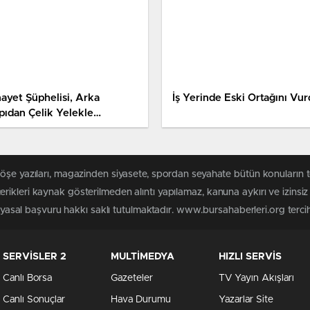
nayet Şüphelisi, Arka
İş Yerinde Eski Ortağını Vur
pıdan Çelik Yelekle
liyeye Götürüldü
köşe yazıları, magazinden siyasete, spordan seyahate bütün konuların
rikleri kaynak gösterilmeden alıntı yapılamaz, kanuna aykırı ve izins
n yasal başvuru hakkı saklı tutulmaktadır. www.bursahaberleri.org tercih 
SERVİSLER 2
MULTİMEDYA
HIZLI SERVİS
Canlı Borsa
Gazeteler
TV Yayın Akışları
Canlı Sonuçlar
Hava Durumu
Yazarlar Site