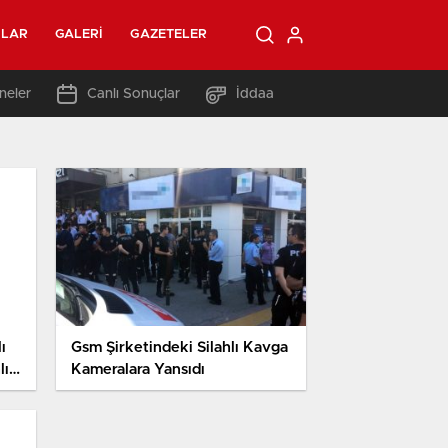
OLAR
GALERI
GAZETELER
neler
Canlı Sonuçlar
İddaa
ı
Gsm Şirketindeki Silahlı Kavga
lı
Kameralara Yansıdı