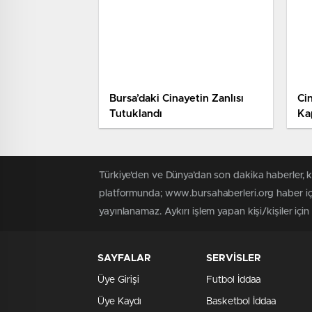
Bursa’daki Cinayetin Zanlısı
Ci
Tutuklandı
Ka
Ad
Türkiye'den ve Dünya’dan son dakika haberler, 
platformunda; www.bursahaberleri.org haber içe
yayınlanamaz. Aykırı işlem yapan kişi/kişiler içi
SAYFALAR
SERVİSLER
Üye Girişi
Futbol İddaa
Üye Kaydı
Basketbol İddaa