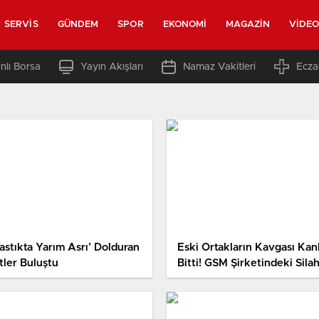
SERVIS
GÜNDEM
SPOR
EKONOMI
MAGAZIN
VIDE
nlı Borsa
Yayın Akışları
Namaz Vakitleri
Ecza
astıkta Yarım Asrı’ Dolduran
Eski Ortakların Kavgası Kanl
tler Buluştu
Bitti! GSM Şirketindeki Silah
Kavga Anbean Kaydedildi