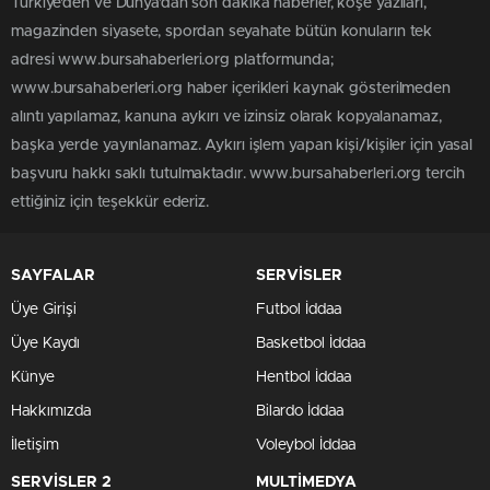
Türkiye'den ve Dünya’dan son dakika haberler, köşe yazıları,
magazinden siyasete, spordan seyahate bütün konuların tek
adresi www.bursahaberleri.org platformunda;
www.bursahaberleri.org haber içerikleri kaynak gösterilmeden
alıntı yapılamaz, kanuna aykırı ve izinsiz olarak kopyalanamaz,
başka yerde yayınlanamaz. Aykırı işlem yapan kişi/kişiler için yasal
başvuru hakkı saklı tutulmaktadır. www.bursahaberleri.org tercih
ettiğiniz için teşekkür ederiz.
SAYFALAR
SERVİSLER
Üye Girişi
Futbol İddaa
Üye Kaydı
Basketbol İddaa
Künye
Hentbol İddaa
Hakkımızda
Bilardo İddaa
İletişim
Voleybol İddaa
SERVİSLER 2
MULTİMEDYA