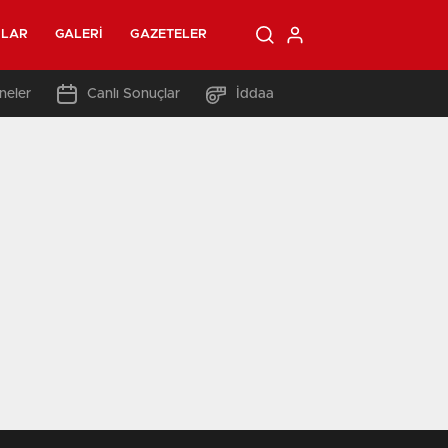
OLAR
GALERI
GAZETELER
neler
Canlı Sonuçlar
İddaa