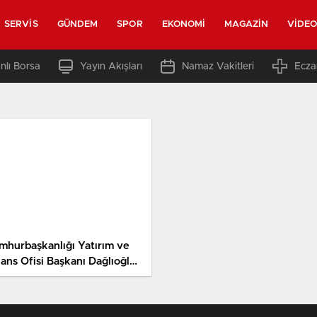
SERVIS
GÜNDEM
SPOR
EKONOMI
MAGAZIN
VIDE
nlı Borsa
Yayın Akışları
Namaz Vakitleri
Ecza
mhurbaşkanlığı Yatırım ve
ans Ofisi Başkanı Dağlıoğlu,
 Finans Masası’na konuk
du Açıklaması