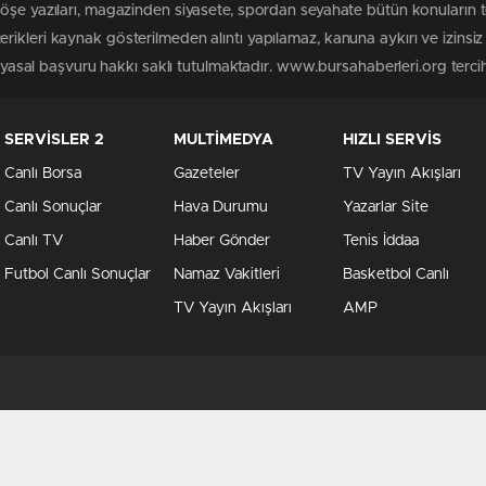
köşe yazıları, magazinden siyasete, spordan seyahate bütün konuların
rikleri kaynak gösterilmeden alıntı yapılamaz, kanuna aykırı ve izins
n yasal başvuru hakkı saklı tutulmaktadır. www.bursahaberleri.org tercih 
SERVİSLER 2
MULTİMEDYA
HIZLI SERVİS
Canlı Borsa
Gazeteler
TV Yayın Akışları
Canlı Sonuçlar
Hava Durumu
Yazarlar Site
Canlı TV
Haber Gönder
Tenis İddaa
Futbol Canlı Sonuçlar
Namaz Vakitleri
Basketbol Canlı
TV Yayın Akışları
AMP