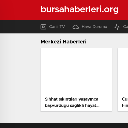
bursahaberleri.org
Canlı TV
Hava Durumu
Ca
Merkezi Haberleri
Sıhhat sıkıntıları yaşayınca
Cu
başvurduğu sağlıklı hayat
Fin
merkezi sayesinde 31 kilo
AA
verdi
ol