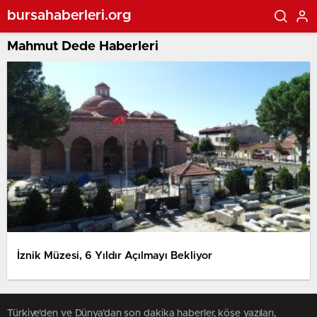
bursahaberleri.org
Mahmut Dede Haberleri
İznik Müzesi, 6 Yıldır Açılmayı Bekliyor
Türkiye'den ve Dünya’dan son dakika haberler, köşe yazıları,