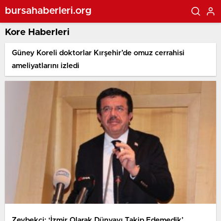
bursahaberleri.org
Kore Haberleri
Güney Koreli doktorlar Kırşehir’de omuz cerrahisi
ameliyatlarını izledi
Zeybekci: ‘İzmir Olarak Dünyayı Takip Edemedik’