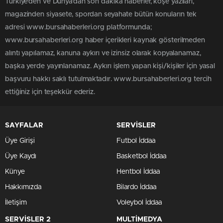
Türkiye'den ve Dünya’dan son dakika haberler, köşe yazıları,
magazinden siyasete, spordan seyahate bütün konuların tek
adresi www.bursahaberleri.org platformunda;
www.bursahaberleri.org haber içerikleri kaynak gösterilmeden
alıntı yapılamaz, kanuna aykırı ve izinsiz olarak kopyalanamaz,
başka yerde yayınlanamaz. Aykırı işlem yapan kişi/kişiler için yasal
başvuru hakkı saklı tutulmaktadır. www.bursahaberleri.org tercih
ettiğiniz için teşekkür ederiz.
SAYFALAR
SERVİSLER
Üye Girişi
Futbol İddaa
Üye Kaydı
Basketbol İddaa
Künye
Hentbol İddaa
Hakkımızda
Bilardo İddaa
İletişim
Voleybol İddaa
SERVİSLER 2
MULTİMEDYA