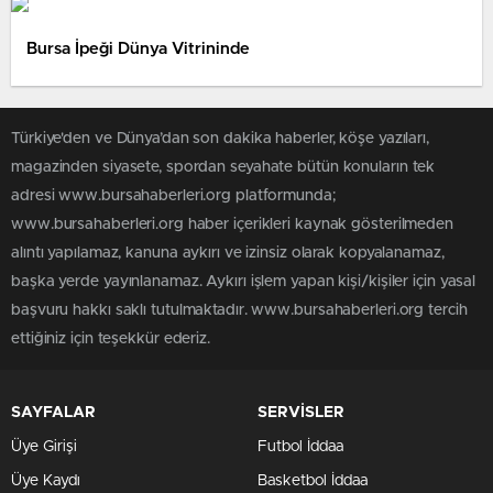
Bursa İpeği Dünya Vitrininde
Türkiye'den ve Dünya’dan son dakika haberler, köşe yazıları,
magazinden siyasete, spordan seyahate bütün konuların tek
adresi www.bursahaberleri.org platformunda;
www.bursahaberleri.org haber içerikleri kaynak gösterilmeden
alıntı yapılamaz, kanuna aykırı ve izinsiz olarak kopyalanamaz,
başka yerde yayınlanamaz. Aykırı işlem yapan kişi/kişiler için yasal
başvuru hakkı saklı tutulmaktadır. www.bursahaberleri.org tercih
ettiğiniz için teşekkür ederiz.
SAYFALAR
SERVİSLER
Üye Girişi
Futbol İddaa
Üye Kaydı
Basketbol İddaa