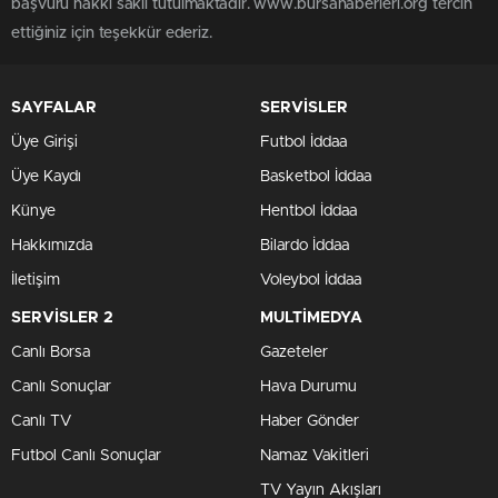
başvuru hakkı saklı tutulmaktadır. www.bursahaberleri.org tercih
ettiğiniz için teşekkür ederiz.
SAYFALAR
SERVİSLER
Üye Girişi
Futbol İddaa
Üye Kaydı
Basketbol İddaa
Künye
Hentbol İddaa
Hakkımızda
Bilardo İddaa
İletişim
Voleybol İddaa
SERVİSLER 2
MULTİMEDYA
Canlı Borsa
Gazeteler
Canlı Sonuçlar
Hava Durumu
Canlı TV
Haber Gönder
Futbol Canlı Sonuçlar
Namaz Vakitleri
TV Yayın Akışları