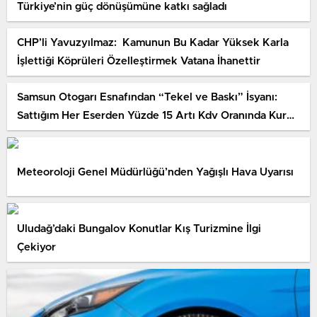
Türkiye’nin güç dönüşümüne katkı sağladı
CHP’li Yavuzyılmaz: Kamunun Bu Kadar Yüksek Karla
İşlettiği Köprüleri Özelleştirmek Vatana İhanettir
Samsun Otogarı Esnafından “Tekel ve Baskı” İsyanı:
Sattığım Her Eserden Yüzde 15 Artı Kdv Oranında Kurul
Talep Ediliyor
Meteoroloji Genel Müdürlüğü’nden Yağışlı Hava Uyarısı
Uludağ’daki Bungalov Konutlar Kış Turizmine İlgi
Çekiyor