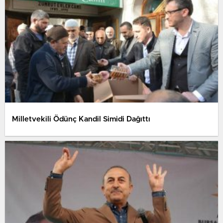
Milletvekili Ödünç Kandil Simidi Dağıttı