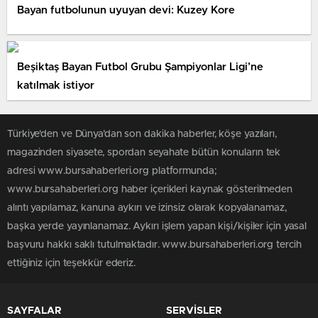
Bayan futbolunun uyuyan devi: Kuzey Kore
Beşiktaş Bayan Futbol Grubu Şampiyonlar Ligi’ne
katılmak istiyor
Türkiye'den ve Dünya’dan son dakika haberler, köşe yazıları,
magazinden siyasete, spordan seyahate bütün konuların tek
adresi www.bursahaberleri.org platformunda;
www.bursahaberleri.org haber içerikleri kaynak gösterilmeden
alıntı yapılamaz, kanuna aykırı ve izinsiz olarak kopyalanamaz,
başka yerde yayınlanamaz. Aykırı işlem yapan kişi/kişiler için yasal
başvuru hakkı saklı tutulmaktadır. www.bursahaberleri.org tercih
ettiğiniz için teşekkür ederiz.
SAYFALAR
SERVİSLER