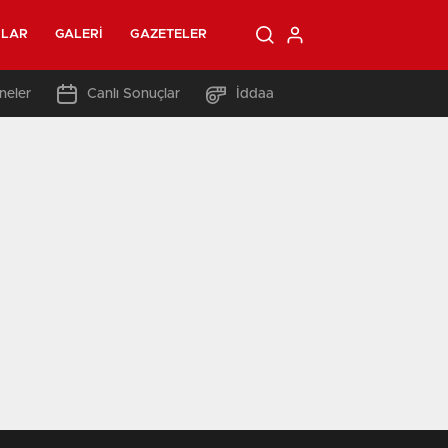
OLAR
GALERI
GAZETELER
neler
Canlı Sonuçlar
İddaa