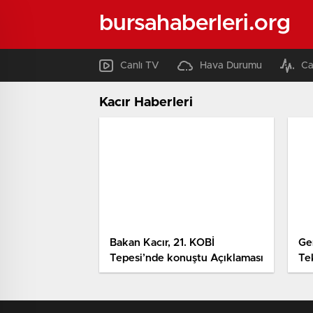
bursahaberleri.org
Canlı TV
Hava Durumu
Ca
Kacır Haberleri
Bakan Kacır, 21. KOBİ
Ge
Tepesi’nde konuştu Açıklaması
Te