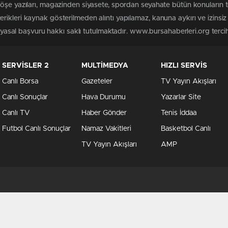
köşe yazıları, magazinden siyasete, spordan seyahate bütün konuların
rikleri kaynak gösterilmeden alıntı yapılamaz, kanuna aykırı ve izins
n yasal başvuru hakkı saklı tutulmaktadır. www.bursahaberleri.org tercih 
SERVİSLER 2
MULTİMEDYA
HIZLI SERVİS
Canlı Borsa
Gazeteler
TV Yayın Akışları
Canlı Sonuçlar
Hava Durumu
Yazarlar Site
Canlı TV
Haber Gönder
Tenis İddaa
Futbol Canlı Sonuçlar
Namaz Vakitleri
Basketbol Canlı
TV Yayın Akışları
AMP