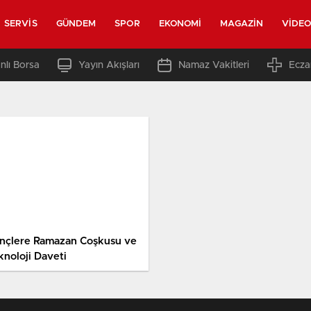
SERVIS
GÜNDEM
SPOR
EKONOMI
MAGAZIN
VIDE
nlı Borsa
Yayın Akışları
Namaz Vakitleri
Ecza
nçlere Ramazan Coşkusu ve
knoloji Daveti