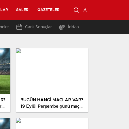
OLAR
GALERI
GAZETELER
neler
Canlı Sonuçlar
İddaa
AR?
BUGÜN HANGİ MAÇLAR VAR?
r
19 Eylül Perşembe günü maç
var mı, hangi kanaldan
yayınlanıyor, şifresiz mi?