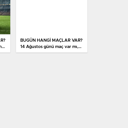
AR?
BUGÜN HANGİ MAÇLAR VAR?
ngi
14 Ağustos günü maç var mı,
iz
hangi kanaldan yayınlanıyor,
ÇI)
şifresiz mi?