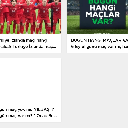
rkiye İzlanda maçı hangi
BUGÜN HANGİ MAÇLAR V
nalda? Türkiye İzlanda maçı
6 Eylül günü maç var mı, ha
eden izlenir, hangi kanal
kanaldan yayınlanıyor, şifres
recek?
mi? (GALLER- TÜRKİYE MA
gün maç yok mu YILBAŞI ?
gün maç var mı? 1 Ocak Bu
şam hangi maçlar var, hangi