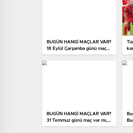
BUGÜN HANGİ MAÇLAR VAR?
Tü
18 Eylül Çarşamba günü maç
ka
var mı, hangi kanaldan
ner
yayınlanıyor, şifresiz mi?
ve
BUGÜN HANGİ MAÇLAR VAR?
Bu
31 Temmuz günü maç var mı,
Bu
hangi kanaldan yayınlanıyor,
ak