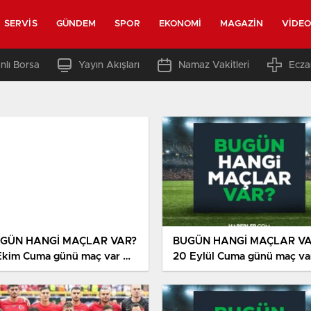
SERVIS
GÜNDEM
SPOR
EKONOMI
MAGAZIN
VIDE
nlı Borsa
Yayın Akışları
Namaz Vakitleri
Ecza
GÜN HANGİ MAÇLAR VAR?
BUGÜN HANGİ MAÇLAR V
Ekim Cuma günü maç var mı,
20 Eylül Cuma günü maç va
ngi kanaldan yayınlanıyor,
mı, hangi kanaldan
resiz mi?
yayınlanıyor, şifresiz mi?