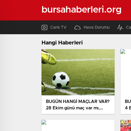
bursahaberleri.org
Canlı TV
Hava Durumu
Ca
Hangi Haberleri
BUGÜN HANGİ MAÇLAR VAR?
BU
28 Ekim günü maç var mı,
4 
hangi kanaldan yayınlanıyor,
ha
şifresiz mi?
şif