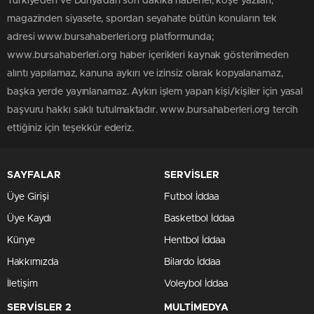
Türkiye'den ve Dünya’dan son dakika haberler, köşe yazıları,
magazinden siyasete, spordan seyahate bütün konuların tek
adresi www.bursahaberleri.org platformunda;
www.bursahaberleri.org haber içerikleri kaynak gösterilmeden
alıntı yapılamaz, kanuna aykırı ve izinsiz olarak kopyalanamaz,
başka yerde yayınlanamaz. Aykırı işlem yapan kişi/kişiler için yasal
başvuru hakkı saklı tutulmaktadır. www.bursahaberleri.org tercih
ettiğiniz için teşekkür ederiz.
SAYFALAR
SERVİSLER
Üye Girişi
Futbol İddaa
Üye Kaydı
Basketbol İddaa
Künye
Hentbol İddaa
Hakkımızda
Bilardo İddaa
İletişim
Voleybol İddaa
SERVİSLER 2
MULTİMEDYA