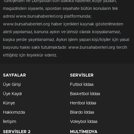
Türkiye'den ve Dünya’dan son dakika haberler, köşe yazıları,
magazinden siyasete, spordan seyahate bütün konuların tek
adresi www.bursahaberleri.org platformunda;
www.bursahaberleri.org haber içerikleri kaynak gösterilmeden
alıntı yapılamaz, kanuna aykırı ve izinsiz olarak kopyalanamaz,
başka yerde yayınlanamaz. Aykırı işlem yapan kişi/kişiler için yasal
başvuru hakkı saklı tutulmaktadır. www.bursahaberleri.org tercih
ettiğiniz için teşekkür ederiz.
SAYFALAR
SERVİSLER
Üye Girişi
Futbol İddaa
Üye Kaydı
Basketbol İddaa
Künye
Hentbol İddaa
Hakkımızda
Bilardo İddaa
İletişim
Voleybol İddaa
SERVİSLER 2
MULTİMEDYA