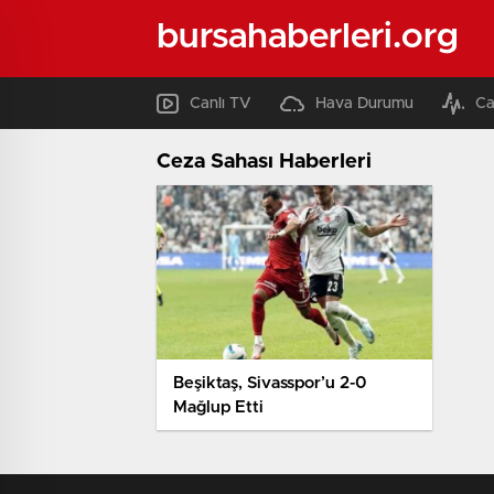
bursahaberleri.org
Canlı TV
Hava Durumu
Ca
Ceza Sahası Haberleri
Beşiktaş, Sivasspor’u 2-0
Mağlup Etti