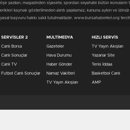
köşe yazıları, magazinden siyasete, spordan seyahate bütün konuların
rikleri kaynak gösterilmeden alıntı yapılamaz, kanuna aykırı ve izins
n yasal başvuru hakkı saklı tutulmaktadır. www.bursahaberleri.org tercih 
SERVİSLER 2
MULTİMEDYA
HIZLI SERVİS
Canlı Borsa
Gazeteler
TV Yayın Akışları
Canlı Sonuçlar
Hava Durumu
Yazarlar Site
Canlı TV
Haber Gönder
Tenis İddaa
Futbol Canlı Sonuçlar
Namaz Vakitleri
Basketbol Canlı
TV Yayın Akışları
AMP