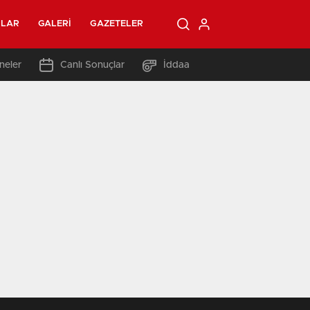
OLAR
GALERI
GAZETELER
neler
Canlı Sonuçlar
İddaa