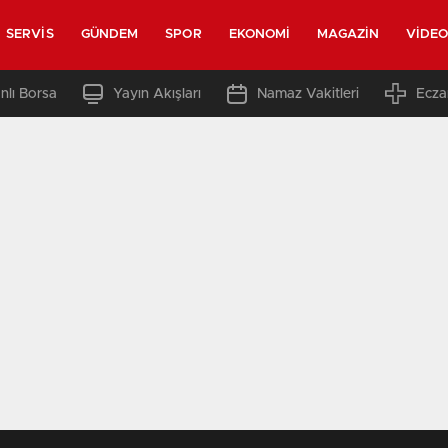
SERVIS
GÜNDEM
SPOR
EKONOMI
MAGAZIN
VIDE
nlı Borsa
Yayın Akışları
Namaz Vakitleri
Ecza