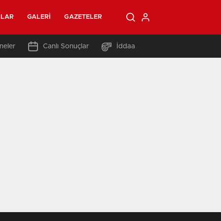
OLAR
GALERI
GAZETELER
neler
Canlı Sonuçlar
İddaa