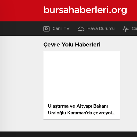
bursahaberleri.org
Canlı TV
Hava Durumu
Ca
Çevre Yolu Haberleri
Ulaştırma ve Altyapı Bakanı
Uraloğlu Karaman’da çevreyolu
açılış merasiminde konuştu
Açıklaması