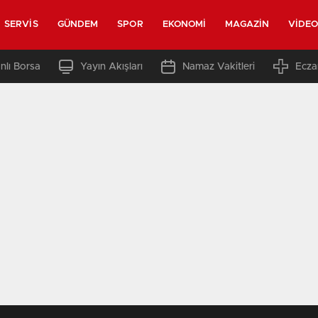
SERVIS
GÜNDEM
SPOR
EKONOMI
MAGAZIN
VIDE
nlı Borsa
Yayın Akışları
Namaz Vakitleri
Ecza