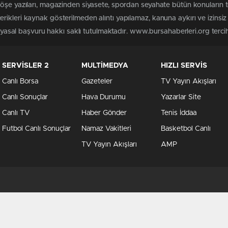
köşe yazıları, magazinden siyasete, spordan seyahate bütün konuların
rikleri kaynak gösterilmeden alıntı yapılamaz, kanuna aykırı ve izins
n yasal başvuru hakkı saklı tutulmaktadır. www.bursahaberleri.org tercih 
SERVİSLER 2
MULTİMEDYA
HIZLI SERVİS
Canlı Borsa
Gazeteler
TV Yayın Akışları
Canlı Sonuçlar
Hava Durumu
Yazarlar Site
Canlı TV
Haber Gönder
Tenis İddaa
Futbol Canlı Sonuçlar
Namaz Vakitleri
Basketbol Canlı
TV Yayın Akışları
AMP