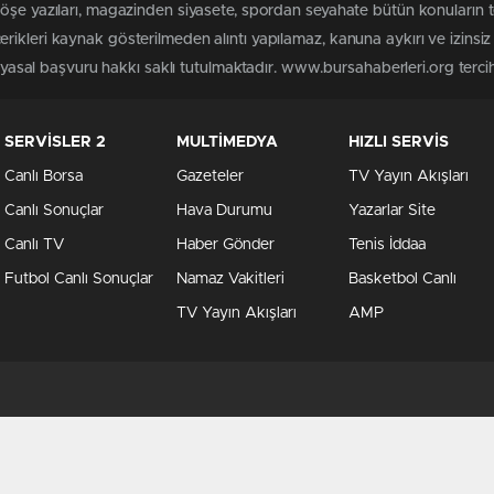
köşe yazıları, magazinden siyasete, spordan seyahate bütün konuların
rikleri kaynak gösterilmeden alıntı yapılamaz, kanuna aykırı ve izins
n yasal başvuru hakkı saklı tutulmaktadır. www.bursahaberleri.org tercih 
SERVİSLER 2
MULTİMEDYA
HIZLI SERVİS
Canlı Borsa
Gazeteler
TV Yayın Akışları
Canlı Sonuçlar
Hava Durumu
Yazarlar Site
Canlı TV
Haber Gönder
Tenis İddaa
Futbol Canlı Sonuçlar
Namaz Vakitleri
Basketbol Canlı
TV Yayın Akışları
AMP