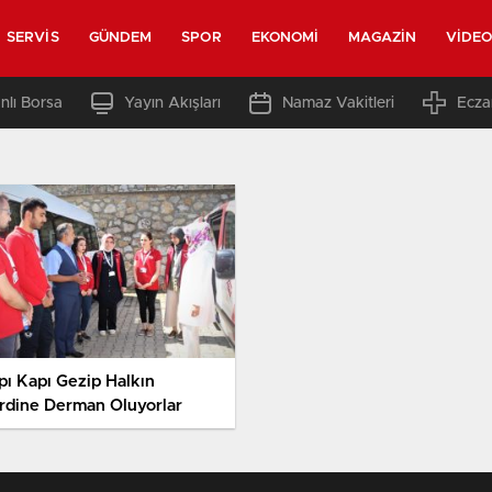
SERVIS
GÜNDEM
SPOR
EKONOMI
MAGAZIN
VIDE
nlı Borsa
Yayın Akışları
Namaz Vakitleri
Ecza
pı Kapı Gezip Halkın
rdine Derman Oluyorlar