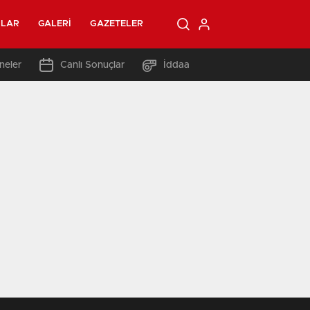
OLAR
GALERI
GAZETELER
neler
Canlı Sonuçlar
İddaa