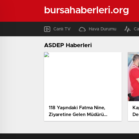
bursahaberleri.org
Canlı TV
Hava Durumu
Ca
ASDEP Haberleri
118 Yaşındaki Fatma Nine,
Ka
Ziyaretine Gelen Müdürü
De
Şaşırttı