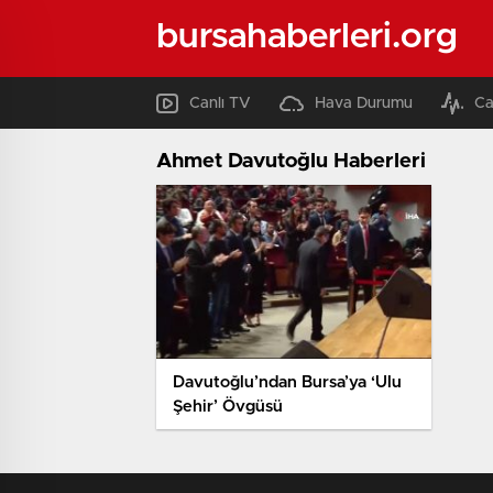
bursahaberleri.org
Canlı TV
Hava Durumu
Ca
Ahmet Davutoğlu Haberleri
Davutoğlu’ndan Bursa’ya ‘Ulu
Şehir’ Övgüsü