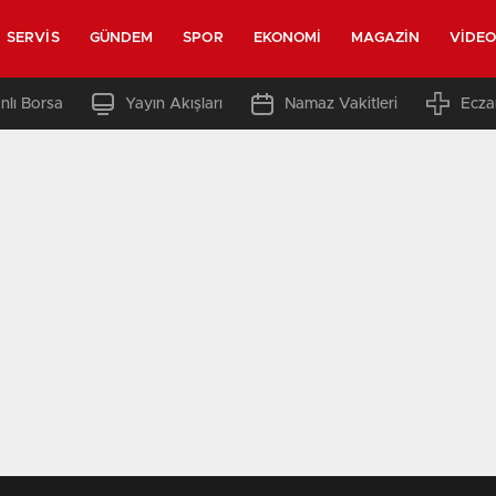
SERVIS
GÜNDEM
SPOR
EKONOMI
MAGAZIN
VIDE
nlı Borsa
Yayın Akışları
Namaz Vakitleri
Ecza