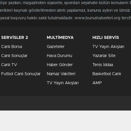
köşe yazıları, magazinden siyasete, spordan seyahate bütün konuların
rikleri kaynak gösterilmeden alıntı yapılamaz, kanuna aykırı ve izins
n yasal başvuru hakkı saklı tutulmaktadır. www.bursahaberleri.org tercih 
SERVİSLER 2
MULTİMEDYA
HIZLI SERVİS
Canlı Borsa
Gazeteler
TV Yayın Akışları
Canlı Sonuçlar
Hava Durumu
Yazarlar Site
Canlı TV
Haber Gönder
Tenis İddaa
Futbol Canlı Sonuçlar
Namaz Vakitleri
Basketbol Canlı
TV Yayın Akışları
AMP