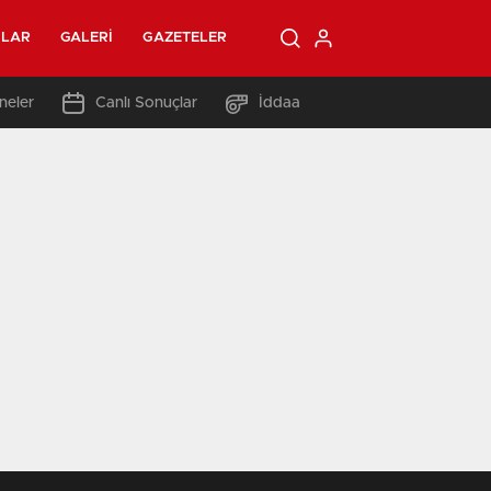
OLAR
GALERI
GAZETELER
neler
Canlı Sonuçlar
İddaa