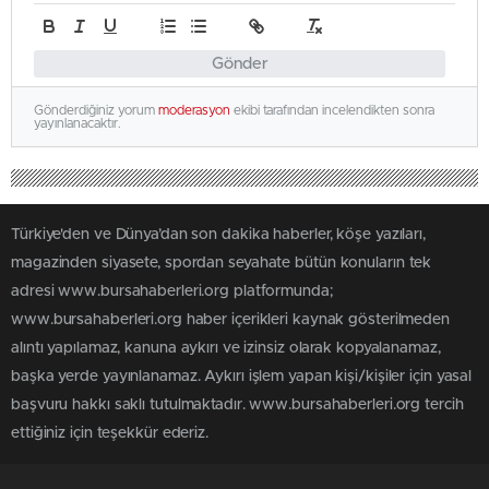
Gönder
Gönderdiğiniz yorum
moderasyon
ekibi tarafından incelendikten sonra
yayınlanacaktır.
Türkiye'den ve Dünya’dan son dakika haberler, köşe yazıları,
magazinden siyasete, spordan seyahate bütün konuların tek
adresi www.bursahaberleri.org platformunda;
www.bursahaberleri.org haber içerikleri kaynak gösterilmeden
alıntı yapılamaz, kanuna aykırı ve izinsiz olarak kopyalanamaz,
başka yerde yayınlanamaz. Aykırı işlem yapan kişi/kişiler için yasal
başvuru hakkı saklı tutulmaktadır. www.bursahaberleri.org tercih
ettiğiniz için teşekkür ederiz.