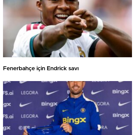
Fenerbahçe için Endrick savı