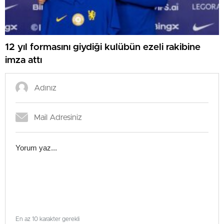
12 yıl formasını giydiği kulübün ezeli rakibine
imza attı
En az 10 karakter gerekli