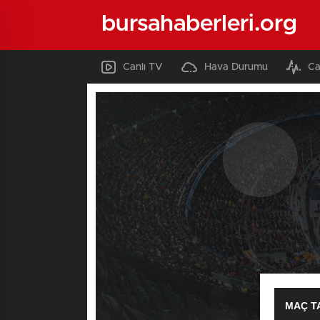
bursahaberleri.org
Canlı TV
Hava Durumu
Ca
MAÇ T