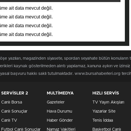
me ait data mevcut değil.
me ait data mevcut değil.
me ait data mevcut değil.
me ait data mevcut değil.
köşe yazıları, magazinden siyasete, spordan seyahate bütün konuların
rikleri kaynak gösterilmeden alıntı yapılamaz, kanuna aykırı ve izins
n yasal başvuru hakkı saklı tutulmaktadır. www.bursahaberleri.org tercih 
SERVİSLER 2
MULTİMEDYA
HIZLI SERVİS
Canlı Borsa
Gazeteler
TV Yayın Akışları
Canlı Sonuçlar
Hava Durumu
Yazarlar Site
Canlı TV
Haber Gönder
Tenis İddaa
Futbol Canlı Sonuçlar
Namaz Vakitleri
Basketbol Canlı