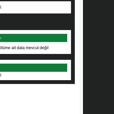
l
r
ölüme ait data mevcut değil
l