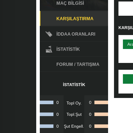
MAÇ BILGISI
KARŞILAŞTIRMA
KARŞI
İDDAA ORANLARI
Ar
İSTATISTIK
FORUM / TARTIŞMA
İSTATISTIK
0
0
Topl Oy.
0
Topl.Şut
0
0
Şut Engell.
0