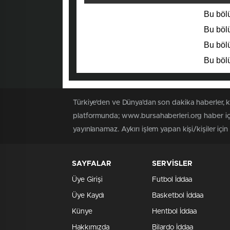
Bu bölü
Bu bölü
Bu bölü
Bu bölü
Türkiye'den ve Dünya’dan son dakika haberler, 
platformunda; www.bursahaberleri.org haber içe
yayınlanamaz. Aykırı işlem yapan kişi/kişiler içi
SAYFALAR
SERVİSLER
Üye Girişi
Futbol İddaa
Üye Kaydı
Basketbol İddaa
Künye
Hentbol İddaa
Hakkımızda
Bilardo İddaa