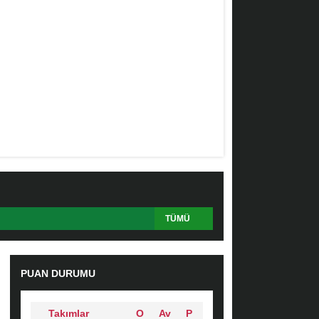
TÜMÜ
PUAN DURUMU
Takımlar
O
Av
P