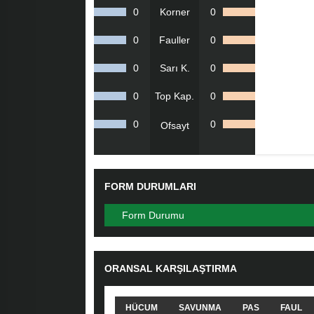
0
Korner
0
0
Fauller
0
0
Sarı K.
0
0
Top Kap.
0
0
0
Ofsayt
FORM DURUMLARI
Form Durumu
ORANSAL KARŞILAŞTIRMA
HÜCUM
SAVUNMA
PAS
FAUL