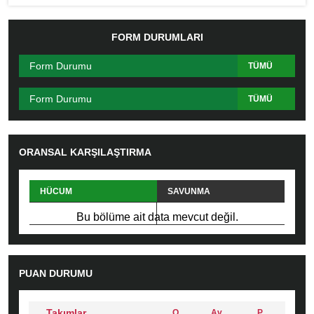
FORM DURUMLARI
Form Durumu
TÜMÜ
Form Durumu
TÜMÜ
ORANSAL KARŞILAŞTIRMA
HÜCUM
SAVUNMA
PAS
FAUL
Bu bölüme ait data mevcut değil.
PUAN DURUMU
Takımlar
O
Av
P