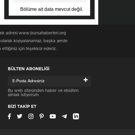
Bölüme ait data mevcut değil.
 tek adresi www.bursahaberleri.org
iz olarak kopyalanamaz, başka yerde
ettiğiniz için teşekkür ederiz.
BÜLTEN ABONELİĞİ
+
Bu web sitesinden haber ve ebülten
almak istiyorum
BİZİ TAKİP ET