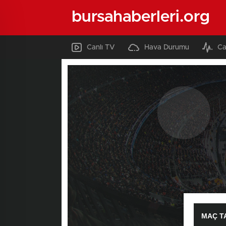
bursahaberleri.org
Canlı TV
Hava Durumu
Ca
MAÇ T