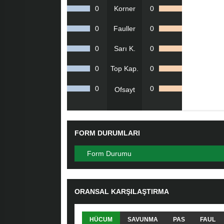
0
Korner
0
0
Fauller
0
0
Sarı K.
0
0
Top Kap.
0
0
0
Ofsayt
FORM DURUMLARI
Form Durumu
ORANSAL KARŞILAŞTIRMA
HÜCUM
SAVUNMA
PAS
FAUL