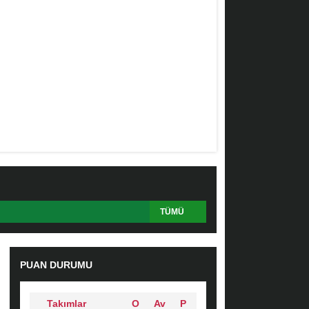
TÜMÜ
PUAN DURUMU
Takımlar
O
Av
P