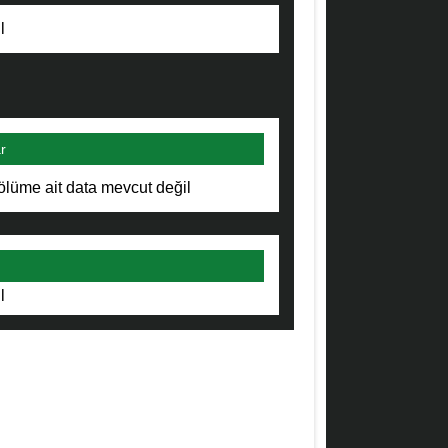
l
r
ölüme ait data mevcut değil
l