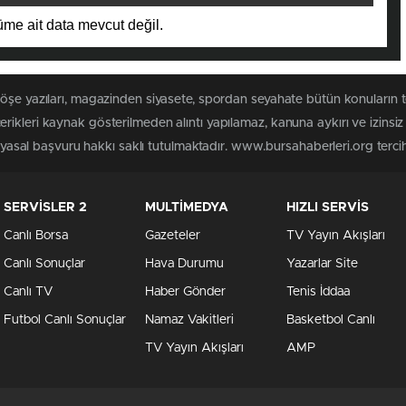
me ait data mevcut değil.
köşe yazıları, magazinden siyasete, spordan seyahate bütün konuların
rikleri kaynak gösterilmeden alıntı yapılamaz, kanuna aykırı ve izins
n yasal başvuru hakkı saklı tutulmaktadır. www.bursahaberleri.org tercih 
SERVİSLER 2
MULTİMEDYA
HIZLI SERVİS
Canlı Borsa
Gazeteler
TV Yayın Akışları
Canlı Sonuçlar
Hava Durumu
Yazarlar Site
Canlı TV
Haber Gönder
Tenis İddaa
Futbol Canlı Sonuçlar
Namaz Vakitleri
Basketbol Canlı
TV Yayın Akışları
AMP