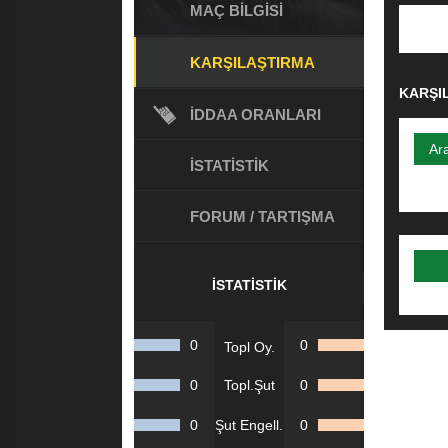
MAÇ BILGISI
KARŞILAŞTIRMA
KARŞI
İDDAA ORANLARI
Ar
İSTATISTIK
FORUM / TARTIŞMA
İSTATISTIK
0
0
Topl Oy.
0
Topl.Şut
0
0
Şut Engell.
0