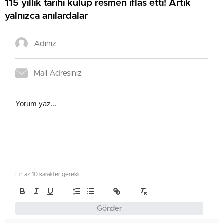
115 yıllık tarihi kulüp resmen iflas etti! Artık
yalnızca anılardalar
En az 10 karakter gerekli
Gönder