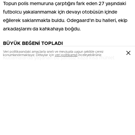
Topun polis memuruna çarptığını fark eden 27 yaşındaki
futbolcu yakalanmamak için devayı otobüsün içinde
eğilerek saklanmakta buldu. Odegaard’ın bu halleri, ekip
arkadaşlarını da kahkahaya boğdu.
BÜYÜK BEĞENİ TOPLADI
Veri politikasındaki amaçlarla sınırlı ve mevzuata uygun şekilde çerez
konumlandırmaktayız. Detaylar için
veri politikamızı
inceleyebilirsiniz.
Kutlamalarda yaşanan bu şanssız kaza kısa mühlet
içerisinde toplumsal medyada viral oldu. Bu anlar
milyonlarca sefer izlenerek binlerce beğeni aldı.