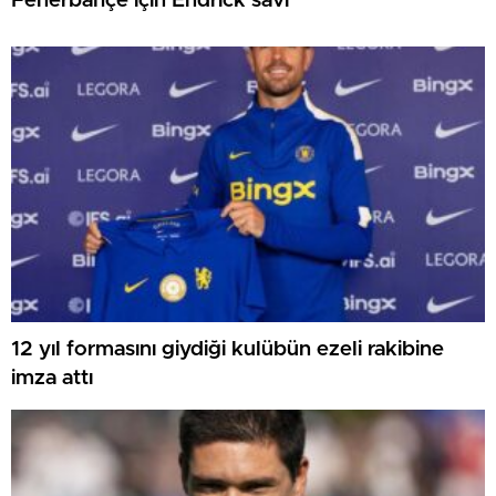
Fenerbahçe için Endrick savı
12 yıl formasını giydiği kulübün ezeli rakibine
imza attı