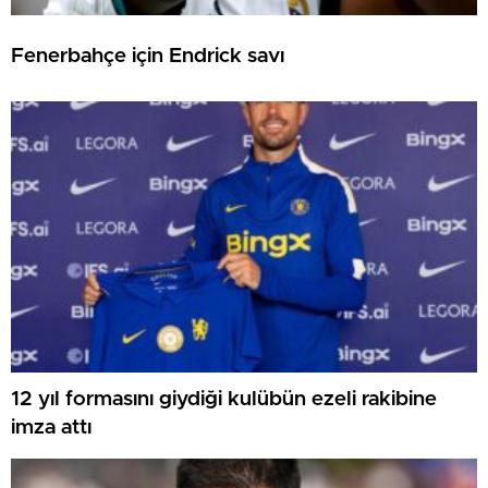
Fenerbahçe için Endrick savı
12 yıl formasını giydiği kulübün ezeli rakibine
imza attı