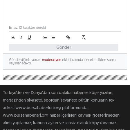
En az 10 karakter gerekli
Gönder
Gönderdiğiniz yorum
moderasyon
ekibi tarafından incelendikten sonra
yayınlanacaktır.
Türkiye'den ve Dünya’dan son dakika haberler, köşe yazıları,
magazinden siyasete, spordan seyahate bütün konuların tek
adresi www.bursahaberleri.org platformunda;
www.bursahaberleri.org haber içerikleri kaynak gösterilmeden
alıntı yapılamaz, kanuna aykırı ve izinsiz olarak kopyalanamaz,