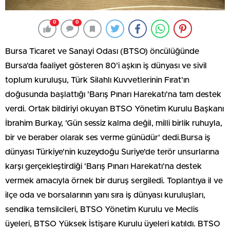
0
0
Bursa Ticaret ve Sanayi Odası (BTSO) öncülüğünde
Bursa'da faaliyet gösteren 80'i aşkın iş dünyası ve sivil
toplum kuruluşu, Türk Silahlı Kuvvetlerinin Fırat'ın
doğusunda başlattığı 'Barış Pınarı Harekatı'na tam destek
verdi. Ortak bildiriyi okuyan BTSO Yönetim Kurulu Başkanı
İbrahim Burkay, 'Gün sessiz kalma değil, milli birlik ruhuyla,
bir ve beraber olarak ses verme günüdür' dedi.Bursa iş
dünyası Türkiye'nin kuzeydoğu Suriye'de terör unsurlarına
karşı gerçekleştirdiği 'Barış Pınarı Harekatı'na destek
vermek amacıyla örnek bir duruş sergiledi. Toplantıya il ve
ilçe oda ve borsalarının yanı sıra iş dünyası kuruluşları,
sendika temsilcileri, BTSO Yönetim Kurulu ve Meclis
üyeleri, BTSO Yüksek İstişare Kurulu üyeleri katıldı. BTSO