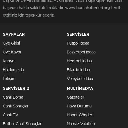
başka yerde yayınlanamaz. Aykırı işlem yapan kişi/kişiler için yasal
başvuru hakkı saklı tutulmaktadır. www.bursahaberleri.org tercih
ettiğiniz için teşekkür ederiz.
SAYFALAR
SERVİSLER
Üye Girişi
Futbol İddaa
Üye Kaydı
Basketbol İddaa
Künye
Hentbol İddaa
Hakkımızda
Bilardo İddaa
İletişim
Voleybol İddaa
SERVİSLER 2
MULTİMEDYA
Canlı Borsa
Gazeteler
Canlı Sonuçlar
Hava Durumu
Canlı TV
Haber Gönder
Futbol Canlı Sonuçlar
Namaz Vakitleri